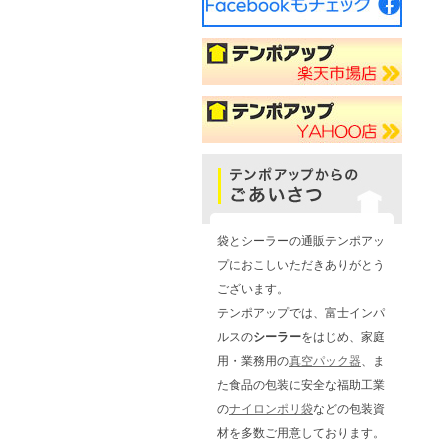
袋とシーラーの通販テンポアッ
プにおこしいただきありがとう
ございます。
テンポアップでは、富士インパ
ルスの
シーラー
をはじめ、家庭
用・業務用の
真空パック器
、ま
た食品の包装に安全な福助工業
の
ナイロンポリ袋
などの包装資
材を多数ご用意しております。