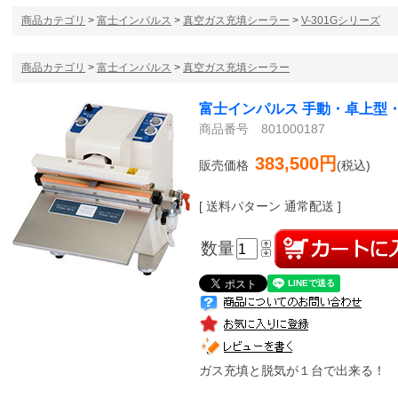
商品カテゴリ
>
富士インパルス
>
真空ガス充填シーラー
>
V-301Gシリーズ
商品カテゴリ
>
富士インパルス
>
真空ガス充填シーラー
富士インパルス 手動・卓上型・
商品番号 801000187
383,500円
販売価格
(税込)
[ 送料パターン 通常配送 ]
数量
ガス充填と脱気が１台で出来る！