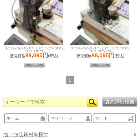
富士インパルス ホットプリンター（シーラーオプシ
富士インパルス ホットプリンター（シーラーオプシ
ョン） FEP-N3
ョン） FEP-OS-N3
88,095円
88,095円
販売価格
(税込)
販売価格
(税込)
1
ホーム
マイページ
カート
袋・包装資材を探す