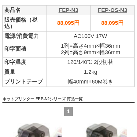
商品名
FEP-N3
FEP-OS-N3
販売価格（税
88,095円
88,095円
込）
電源/消費電力
AC100V 17W
1列=高さ4mm×幅36mm
印字面積
2列=高さ9mm×幅36mm
印字温度
120/140℃ 2段切替
質量
1.2kg
プリントテープ
幅40mm×60M巻き
ホットプリンター FEP-N2シリーズ
1