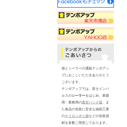
袋とシーラーの通販テンポアッ
プにおこしいただきありがとう
ございます。
テンポアップでは、富士インパ
ルスの
シーラー
をはじめ、家庭
用・業務用の
真空パック器
、ま
た食品の包装に安全な福助工業
の
ナイロンポリ袋
などの包装資
材を多数ご用意しております。