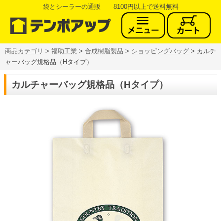
袋とシーラーの通販 8100円以上で送料無料
商品カテゴリ
>
福助工業
>
合成樹脂製品
>
ショッピングバッグ
> カルチ
ャーバッグ規格品（Hタイプ）
カルチャーバッグ規格品（Hタイプ）