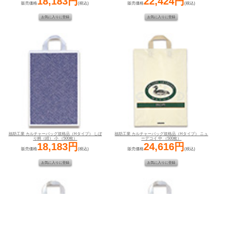
18,183円
22,424円
販売価格
(税込)
販売価格
(税込)
福助工業 カルチャーバッグ規格品（Hタイプ） しぼ
福助工業 カルチャーバッグ規格品（Hタイプ） ニュ
り柄（紺） 小 （500枚）
ーデコイ 中 （500枚）
18,183円
24,616円
販売価格
(税込)
販売価格
(税込)