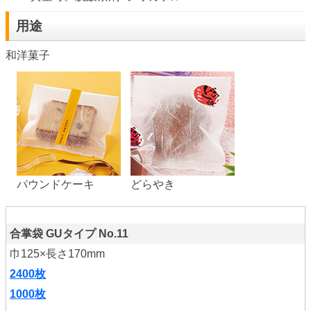
用途
和洋菓子
パウンドケーキ
どらやき
合掌袋 GUタイプ No.11
巾125×長さ170mm
2400枚
1000枚