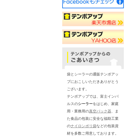
袋とシーラーの通販テンポアッ
プにおこしいただきありがとう
ございます。
テンポアップでは、富士インパ
ルスの
シーラー
をはじめ、家庭
用・業務用の
真空パック器
、ま
た食品の包装に安全な福助工業
の
ナイロンポリ袋
などの包装資
材を多数ご用意しております。