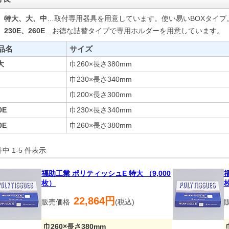
特大、大、中
…取付専用器具を用意しています。使い易いBOXタイプ
230E、260E
…お徳な詰替タイプで専用ホルダーを用意しています。
品名
サイズ
大
巾260×長さ380mm
巾230×長さ340mm
巾200×長さ300mm
0E
巾230×長さ340mm
0E
巾260×長さ380mm
件中 1-5 件表示
福助工業 ポリティッシュE 特大 （9,000
枚）
22,864円
販売価格
(税込)
巾260×長さ380mm