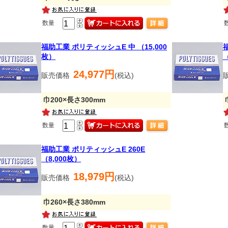
数量
福助工業 ポリティッシュE 中 （15,000
枚）
（
24,977円
販売価格
(税込)
巾200×長さ300mm
数量
福助工業 ポリティッシュE 260E
（8,000枚）
18,979円
販売価格
(税込)
巾260×長さ380mm
数量