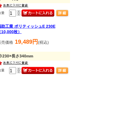
数量
福助工業 ポリティッシュE 230E
10,000枚）
19,489円
販売価格
(税込)
巾230×長さ340mm
数量