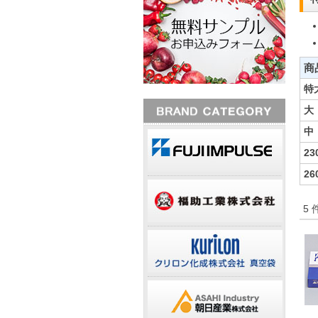
商
特
大
中
23
26
5 