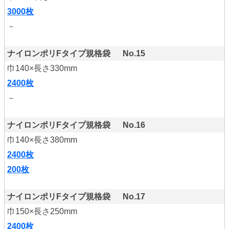
3000枚
－
ナイロンポリFタイプ規格袋 No.15
巾140×長さ330mm
2400枚
－
ナイロンポリFタイプ規格袋 No.16
巾140×長さ380mm
2400枚
200枚
ナイロンポリFタイプ規格袋 No.17
巾150×長さ250mm
2400枚