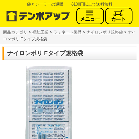
袋とシーラーの通販 8100円以上で送料無料
商品カテゴリ
>
福助工業
>
ラミネート製品
>
ナイロンポリ規格袋
> ナイ
ロンポリ Fタイプ規格袋
ナイロンポリ Fタイプ規格袋