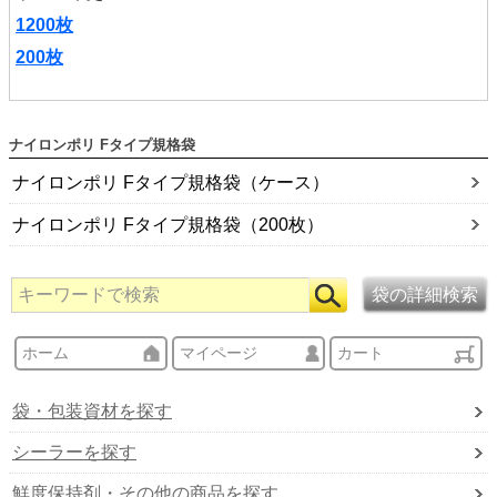
1200枚
200枚
ナイロンポリ Fタイプ規格袋
ナイロンポリ Fタイプ規格袋（ケース）
ナイロンポリ Fタイプ規格袋（200枚）
ホーム
マイページ
カート
袋・包装資材を探す
シーラーを探す
鮮度保持剤・その他の商品を探す