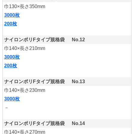
巾130×長さ350mm
3000枚
200枚
ナイロンポリFタイプ規格袋 No.12
巾140×長さ210mm
3000枚
200枚
ナイロンポリFタイプ規格袋 No.13
巾140×長さ230mm
3000枚
－
ナイロンポリFタイプ規格袋 No.14
巾140×長さ270mm