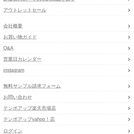
アウトレットセール
会社概要
お買い物ガイド
Q&A
営業日カレンダー
instagram
無料サンプル請求フォーム
お問い合わせ
テンポアップ楽天市場店
テンポアップyahoo！店
ログイン