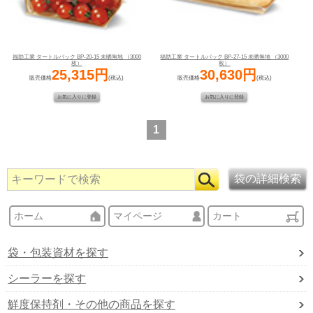
福助工業 タートルパック BP-20-15 未晒無地 （3000
福助工業 タートルパック BP-27-15 未晒無地 （3000
枚）
枚）
25,315円
30,630円
販売価格
(税込)
販売価格
(税込)
1
ホーム
マイページ
カート
袋・包装資材を探す
シーラーを探す
鮮度保持剤・その他の商品を探す