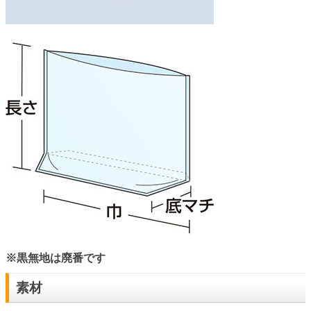
※黒無地は廃番です
素材