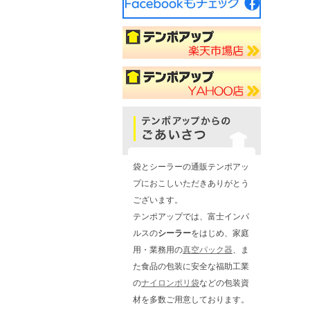
袋とシーラーの通販テンポアッ
プにおこしいただきありがとう
ございます。
テンポアップでは、富士インパ
ルスの
シーラー
をはじめ、家庭
用・業務用の
真空パック器
、ま
た食品の包装に安全な福助工業
の
ナイロンポリ袋
などの包装資
材を多数ご用意しております。