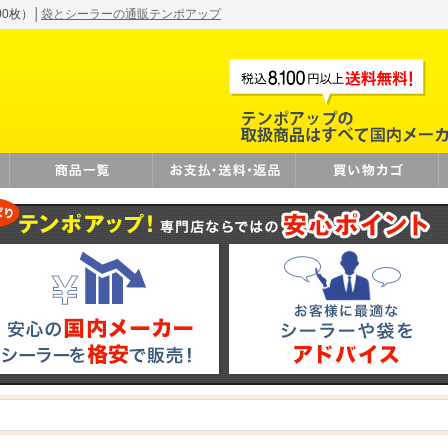
00枚）│
袋とシーラーの通販テンポアップ