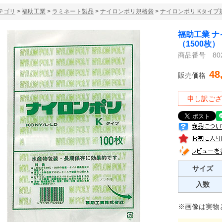
テゴリ
>
福助工業
>
ラミネート製品
>
ナイロンポリ規格袋
>
ナイロンポリ Kタイプ
福助工業 ナ
（1500枚）
商品番号 802
48
販売価格
申し訳ござ
サイズ
入数
※画像は実物