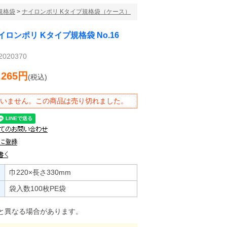
規格袋
>
ナイロンポリ Kタイプ規格袋（ケース）
イロンポリ Kタイプ規格袋 No.16
020370
,265円
(税込)
いません。この商品は売り切れました。
巾220×長さ330mm
袋入数100枚PE袋
と異なる場合があります。