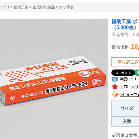
テゴリ
>
福助工業
>
合成樹脂製品
>
ポリ手袋
福助工業 ポ
（5,000枚）
商品番号 802
10
販売価格
申し訳ござ
サイズ
入数
※画像は実物