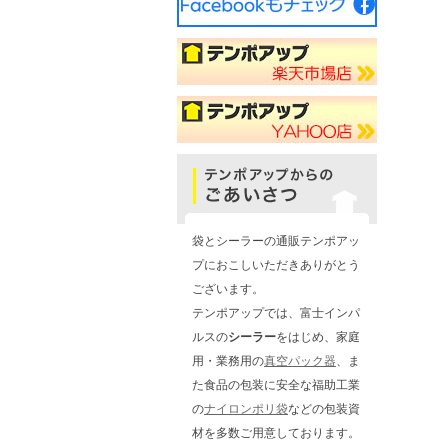
袋とシーラーの通販テンポアッ
プにおこしいただきありがとう
ございます。
テンポアップでは、富士インパ
ルスの
シーラー
をはじめ、家庭
用・業務用の
真空パック器
、ま
た食品の包装に安全な福助工業
の
ナイロンポリ袋
などの包装資
材を多数ご用意しております。